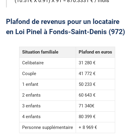
(10.51€ X 0.91) X 91 = 870.3331 € / mois
Plafond de revenus pour un locataire
en Loi Pinel à Fonds-Saint-Denis (972)
Situation familiale
Plafond en euros
Celibataire
31 280 €
Couple
41 772 €
1 enfant
50 233 €
2 enfants
60 643 €
3 enfants
71 340€
4 enfants
80 399 €
Personne supplémentaire
+ 8 969 €