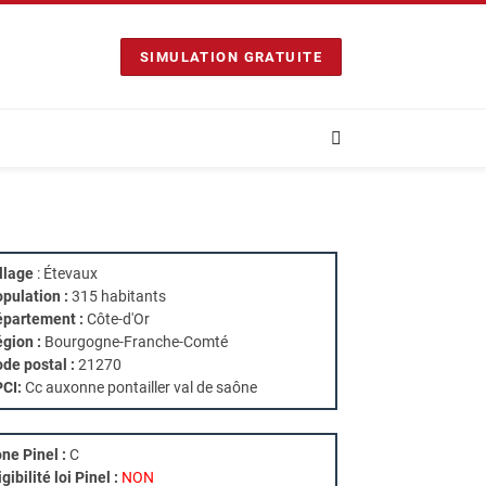
SIMULATION GRATUITE
llage
: Étevaux
pulation :
315 habitants
partement :
Côte-d'Or
gion :
Bourgogne-Franche-Comté
de postal :
21270
PCI:
Cc auxonne pontailler val de saône
ne Pinel :
C
igibilité loi Pinel :
NON