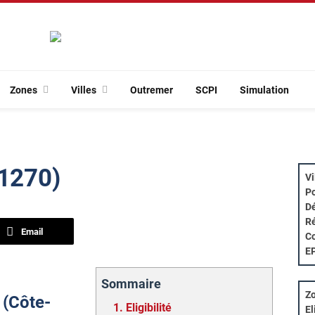
Zones
Villes
Outremer
SCPI
Simulation
21270)
Vi
Po
Dé
Ré
Email
Co
E
Sommaire
Zo
x (Côte-
1.
Eligibilité
El