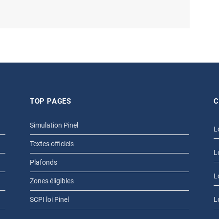
TOP PAGES
C
Simulation Pinel
L
Textes officiels
L
Plafonds
L
Zones éligibles
SCPI loi Pinel
L