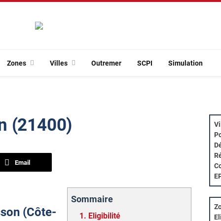
Zones
Villes
Outremer
SCPI
Simulation
n (21400)
Vi
Po
Dé
Ré
Email
Co
E
Sommaire
Zo
sson (Côte-
1.
Eligibilité
El