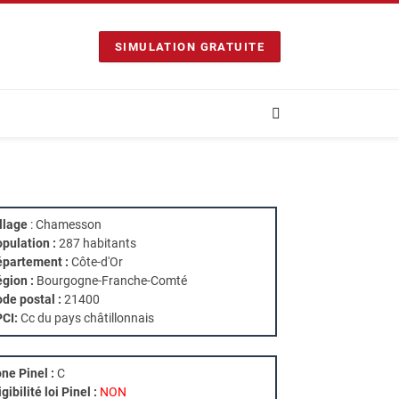
SIMULATION GRATUITE
llage
: Chamesson
pulation :
287 habitants
partement :
Côte-d'Or
gion :
Bourgogne-Franche-Comté
de postal :
21400
PCI:
Cc du pays châtillonnais
ne Pinel :
C
igibilité loi Pinel :
NON