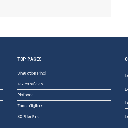
TOP PAGES
C
Simulation Pinel
L
Textes officiels
L
Plafonds
L
Zones éligibles
SCPI loi Pinel
L