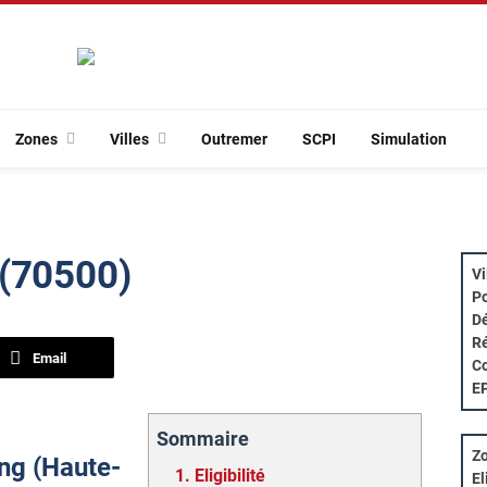
Zones
Villes
Outremer
SCPI
Simulation
 (70500)
Vi
Po
Dé
Ré
Email
Co
E
Sommaire
Zo
ing (Haute-
1.
Eligibilité
El