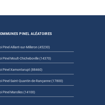
OMMUNES PINEL ALÉATOIRES
oi Pinel Aillant-sur-Milleron (45230)
oi Pinel Moult-Chicheboville (14370)
oi Pinel Xamontarupt (88460)
oi Pinel Saint-Quantin-de-Rançanne (17800)
oi Pinel Marolles (14100)