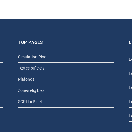
TOP PAGES
C
Simulation Pinel
L
Textes officiels
L
Plafonds
L
Zones éligibles
SCPI loi Pinel
L
L