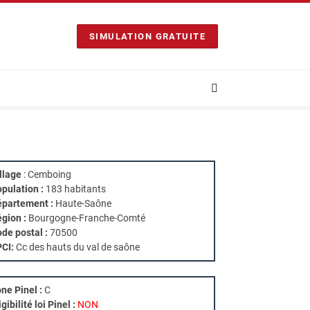
SIMULATION GRATUITE
llage
: Cemboing
pulation :
183 habitants
partement :
Haute-Saône
gion :
Bourgogne-Franche-Comté
de postal :
70500
PCI:
Cc des hauts du val de saône
ne Pinel :
C
igibilité loi Pinel :
NON