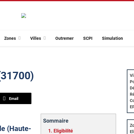
Zones
Villes
Outremer
SCPI
Simulation
 (31700)
Vi
Po
Dé
Ré
Email
Co
E
Sommaire
Zo
lle (Haute-
1.
Eligibilité
El