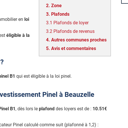
2.
Zone
3.
Plafonds
mmobilier en
loi
3.1
Plafonds de loyer
3.2
Plafonds de revenus
est
éligible à la
4.
Autres communes proches
5.
Avis et commentaires
 ?
pinel B1
qui est éligible à la loi pinel.
nvestissement Pinel à Beauzelle
Pinel B1
, dès lors le
plafond
des loyers est de :
10.51€
icateur Pinel calculé comme suit (plafonné à 1,2) :