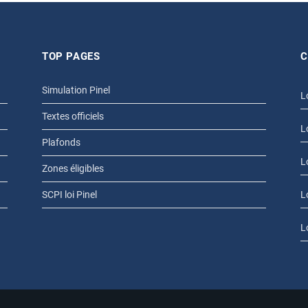
TOP PAGES
C
Simulation Pinel
L
Textes officiels
L
Plafonds
L
Zones éligibles
SCPI loi Pinel
L
L