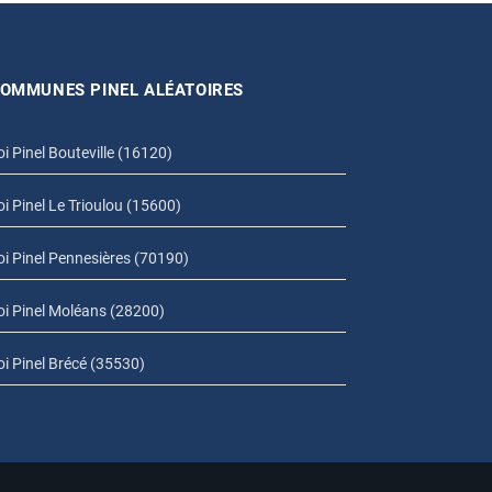
OMMUNES PINEL ALÉATOIRES
oi Pinel Bouteville (16120)
oi Pinel Le Trioulou (15600)
oi Pinel Pennesières (70190)
oi Pinel Moléans (28200)
oi Pinel Brécé (35530)