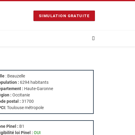
SIMULATION GRATUITE
lle
: Beauzelle
pulation :
6294 habitants
partement :
Haute-Garonne
gion :
Occitanie
de postal :
31700
PCI:
Toulouse métropole
ne Pinel :
B1
igibilité loi Pinel :
OUI