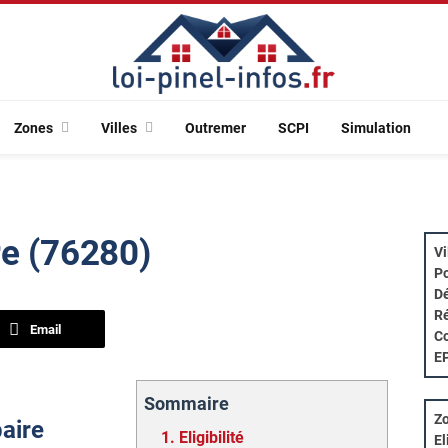
Zones
Villes
Outremer
SCPI
Simulation
re (76280)
Vi
Po
Dé
Ré
Email
Co
E
Sommaire
Zo
paire
1.
Eligibilité
El