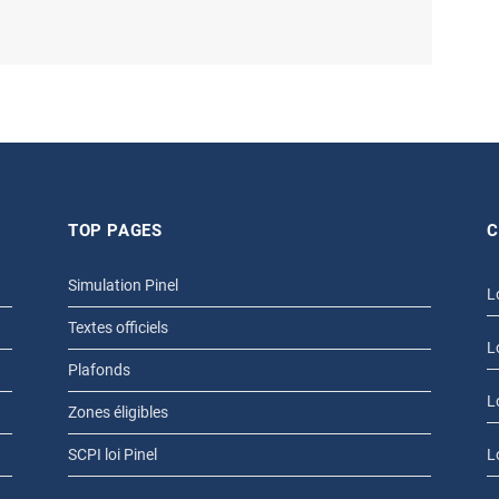
TOP PAGES
C
Simulation Pinel
L
Textes officiels
L
Plafonds
L
Zones éligibles
SCPI loi Pinel
L