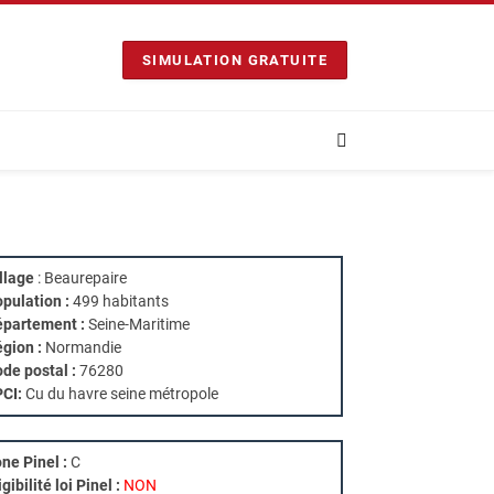
SIMULATION GRATUITE
llage
: Beaurepaire
pulation :
499 habitants
partement :
Seine-Maritime
gion :
Normandie
de postal :
76280
PCI:
Cu du havre seine métropole
ne Pinel :
C
igibilité loi Pinel :
NON