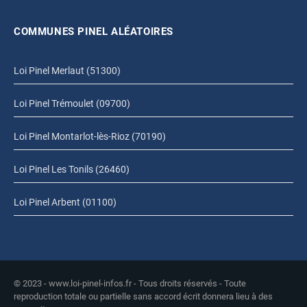
COMMUNES PINEL ALÉATOIRES
Loi Pinel Merlaut (51300)
Loi Pinel Trémoulet (09700)
Loi Pinel Montarlot-lès-Rioz (70190)
Loi Pinel Les Tonils (26460)
Loi Pinel Arbent (01100)
© 2023 - www.loi-pinel-infos.fr - Tous droits réservés - Toute
reproduction totale ou partielle sans accord écrit donnera lieu à des