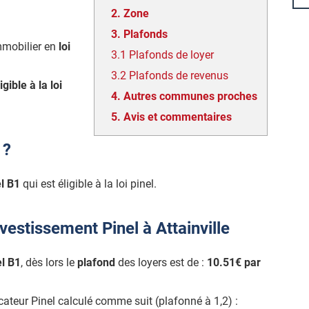
2.
Zone
3.
Plafonds
mmobilier en
loi
3.1
Plafonds de loyer
3.2
Plafonds de revenus
igible à la loi
4.
Autres communes proches
5.
Avis et commentaires
 ?
l B1
qui est éligible à la loi pinel.
vestissement Pinel à Attainville
l B1
, dès lors le
plafond
des loyers est de :
10.51€ par
icateur Pinel calculé comme suit (plafonné à 1,2) :