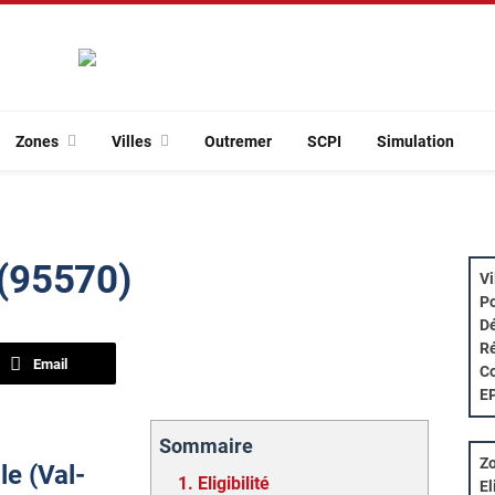
Zones
Villes
Outremer
SCPI
Simulation
 (95570)
Vi
Po
Dé
Ré
Email
Co
E
Sommaire
Zo
lle (Val-
1.
Eligibilité
El