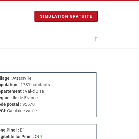
SIMULATION GRATUITE
llage
: Attainville
pulation :
1731 habitants
partement :
Val-d'Oise
gion :
Ile-de-France
de postal :
95570
PCI:
Ca plaine vallée
ne Pinel :
B1
igibilité loi Pinel :
OUI