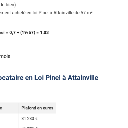
du bien)
ent acheté en loi Pinel à Attainville de 57 m².
nel = 0,7 + (19/57) = 1.03
 mois
ataire en Loi Pinel à Attainville
le
Plafond en euros
31 280 €