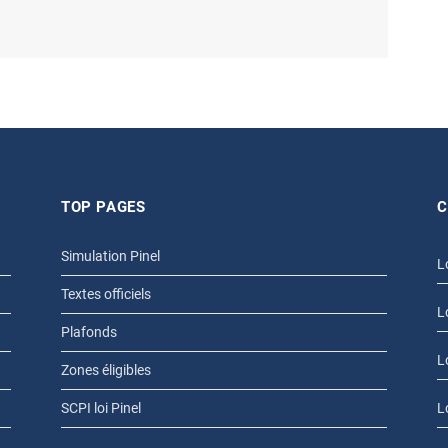
TOP PAGES
C
Simulation Pinel
L
Textes officiels
L
Plafonds
L
Zones éligibles
SCPI loi Pinel
L