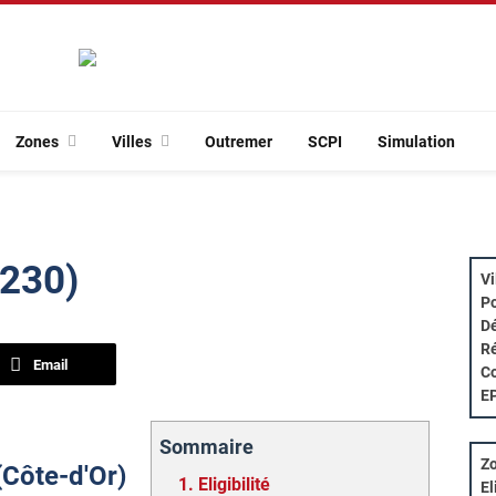
Zones
Villes
Outremer
SCPI
Simulation
1230)
Vi
Po
Dé
Ré
Email
Co
E
Sommaire
Zo
 (Côte-d'Or)
1.
Eligibilité
El