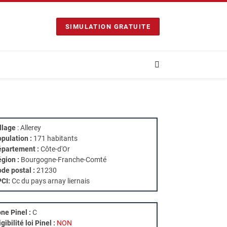
SIMULATION GRATUITE
llage
: Allerey
pulation :
171 habitants
partement :
Côte-d'Or
gion :
Bourgogne-Franche-Comté
de postal :
21230
PCI:
Cc du pays arnay liernais
ne Pinel :
C
igibilité loi Pinel :
NON