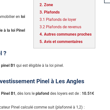
2.
Zone
3.
Plafonds
mmobilier en
loi
3.1
Plafonds de loyer
3.2
Plafonds de revenus
le à la loi Pinel
4.
Autres communes proches
5.
Avis et commentaires
l ?
 pinel B1
qui est éligible à la loi pinel.
nvestissement Pinel à Les Angles
 Pinel B1
, dès lors le
plafond
des loyers est de :
10.51€
icateur Pinel calculé comme suit (plafonné à 1,2) :