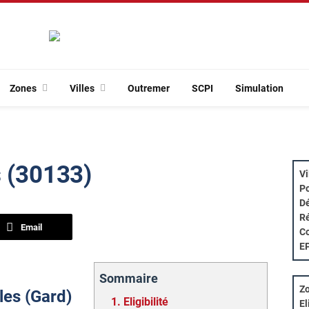
Zones
Villes
Outremer
SCPI
Simulation
s (30133)
Vi
Po
Dé
Ré
Email
Co
E
Sommaire
Zo
gles (Gard)
1.
Eligibilité
El