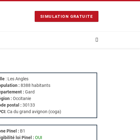
SIMULATION GRATUITE
lle
: Les Angles
pulation :
8388 habitants
partement :
Gard
gion :
Occitanie
de postal :
30133
PCI:
Ca du grand avignon (coga)
ne Pinel :
B1
igibilité loi Pinel :
OUI