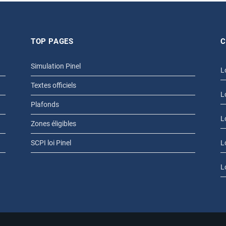
TOP PAGES
C
Simulation Pinel
L
Textes officiels
L
Plafonds
L
Zones éligibles
SCPI loi Pinel
L
L